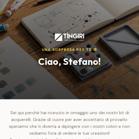
UNA SORPRESA PER TE 🎨
Ciao,
Stefano
!
Sei qui perché hai ricevuto in omaggio uno dei nostri kit di
acquerelli. Grazie di cuore per aver accettato di provarlo:
speriamo che ti diverta a dipingere con i nostri colori e non
vediamo l'ora di vedere le tue creazioni!