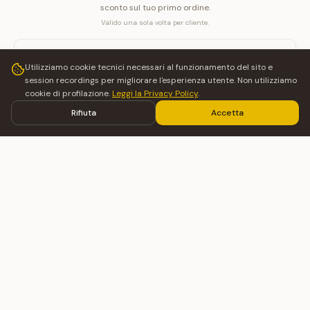
sconto sul tuo primo ordine.
Valido una sola volta per cliente.
Utilizziamo cookie tecnici necessari al funzionamento del sito e
session recordings per migliorare l'esperienza utente. Non utilizziamo
I want my discount
cookie di profilazione.
Leggi la Privacy Policy
.
Rifiuta
Accetta
No thanks, I will pay the full price
The first brand of handcrafted watercolors Made in Sicily.