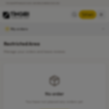
ITA SHIPPING €5.90 | WORLDWIDE €12.90
Cart
My orders
Restricted Area
Manage your orders and leave reviews
No order
You have not placed any orders yet.